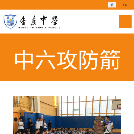
選擇你的語言
繁
EN
中六攻防箭