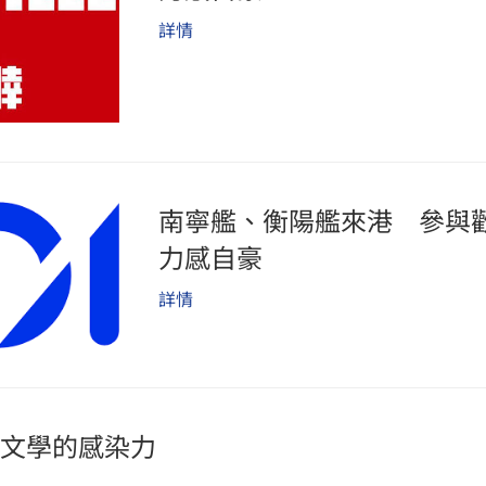
詳情
南寧艦、衡陽艦來港 參與
力感自豪
詳情
文學的感染力