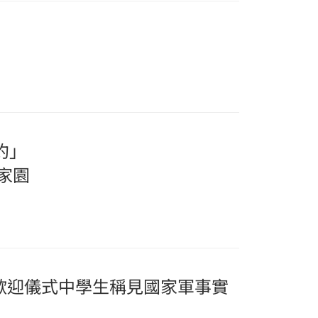
約」
家園
歡迎儀式中學生稱見國家軍事實