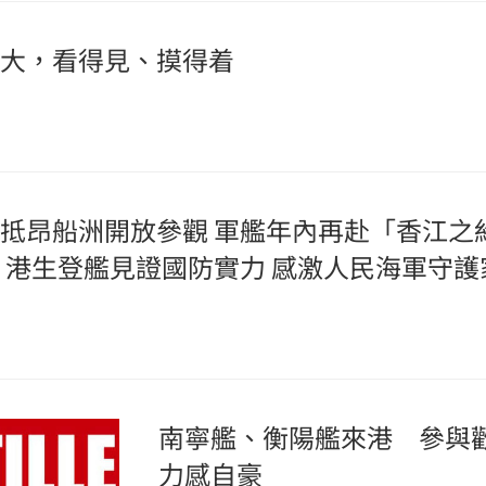
大，看得見、摸得着
抵昂船洲開放參觀 軍艦年內再赴「香江之
 港生登艦見證國防實力 感激人民海軍守護
南寧艦、衡陽艦來港 參與
力感自豪