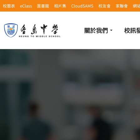
校曆表
eClass
圖書館
相片集
CloudSAMS
校友會
家聯會
網
關於我們
校訊