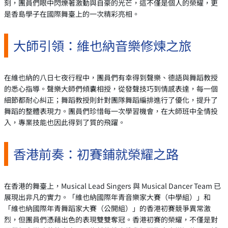
刻，團員們眼中閃爍著激動與自豪的光芒，這不僅是個人的榮耀，更
是香島學子在國際舞臺上的一次精彩亮相。
大師引領：維也納音樂修煉之旅
在維也納的八日七夜行程中，團員們有幸得到聲樂、德語與舞蹈教授
的悉心指導。聲樂大師們傾囊相授，從發聲技巧到情感表達，每一個
細節都耐心糾正；舞蹈教授則針對團隊舞蹈編排進行了優化，提升了
舞蹈的整體表現力。團員們珍惜每一次學習機會，在大師班中全情投
入，專業技能也因此得到了質的飛躍。
香港前奏：初賽鋪就榮耀之路
在香港的舞臺上，Musical Lead Singers 與 Musical Dancer Team 已
展現出非凡的實力。「維也納國際年青音樂家大賽（中學組）」和
「維也納國際年青舞蹈家大賽（公開組）」的香港初賽競爭異常激
烈，但團員們憑藉出色的表現雙雙奪冠。香港初賽的榮耀，不僅是對