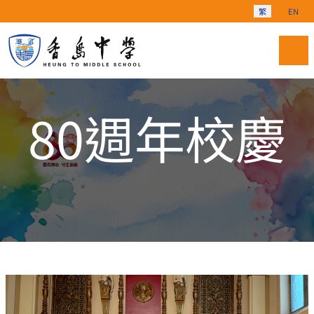
選擇你的語言
繁
EN
80週年校慶