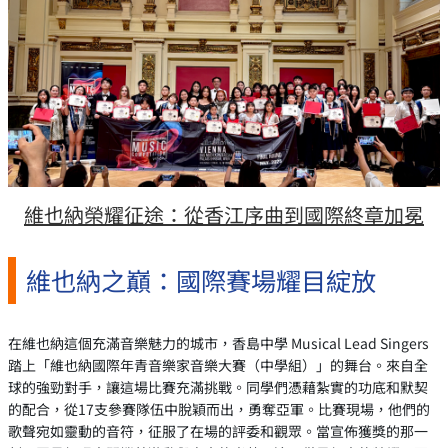
維也納榮耀征途：從香江序曲到國際終章加冕
維也納之巔：國際賽場耀目綻放
在維也納這個充滿音樂魅力的城市，香島中學 Musical Lead Singers
踏上「維也納國際年青音樂家音樂大賽（中學組）」的舞台。來自全
球的強勁對手，讓這場比賽充滿挑戰。同學們憑藉紮實的功底和默契
的配合，從17支參賽隊伍中脫穎而出，勇奪亞軍。比賽現場，他們的
歌聲宛如靈動的音符，征服了在場的評委和觀眾。當宣佈獲獎的那一