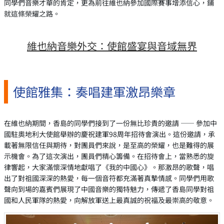
同學們音樂才華的肯定，更為前往維也納參加國際賽事增添信心，鋪
就這條榮耀之路。
維也納音樂外交：使館盛宴與音域無界
使館雅集：奏唱建軍激昂樂章
在維也納期間，香島的同學們接到了一份無比珍貴的邀請 —— 參加中
國駐奧地利大使館舉辦的慶祝建軍98周年招待會演出。這份邀請，承
載著無限信任與期待，對團員們來說，是至高的榮耀，也是難得的展
示機會。為了這次演出，團員們精心籌備。在招待會上，當熟悉的旋
律響起，大家滿懷深情地獻唱了《我的中國心》。那激昂的歌聲，唱
出了對祖國深深的熱愛，每一個音符都充滿著真摯情感。同學們用歌
聲向到場的嘉賓們展現了中國音樂的獨特魅力，傳遞了香島同學對祖
國和人民軍隊的熱愛，向解放軍送上最真誠的祝福及最崇高的敬意。