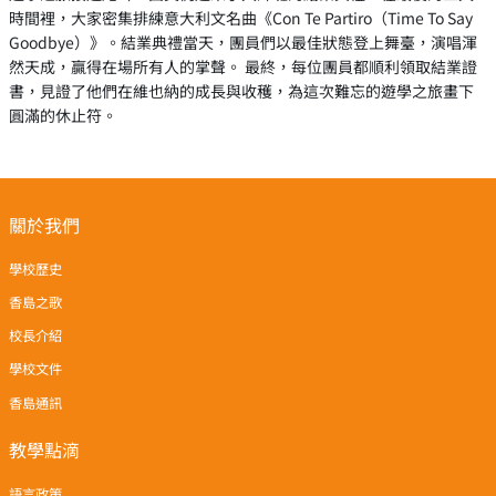
時間裡，大家密集排練意大利文名曲《Con Te Partiro（Time To Say
Goodbye）》。結業典禮當天，團員們以最佳狀態登上舞臺，演唱渾
然天成，贏得在場所有人的掌聲。 最終，每位團員都順利領取結業證
書，見證了他們在維也納的成長與收穫，為這次難忘的遊學之旅畫下
圓滿的休止符。
關於我們
學校歷史
香島之歌
校長介紹
學校文件
香島通訊
教學點滴
語言政策