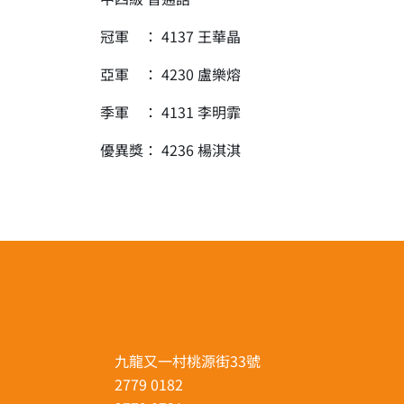
冠軍 ： 4137 王華晶
亞軍 ： 4230 盧樂熔
季軍 ： 4131 李明霏
優異獎： 4236 楊淇淇
九龍又一村桃源街33號
2779 0182