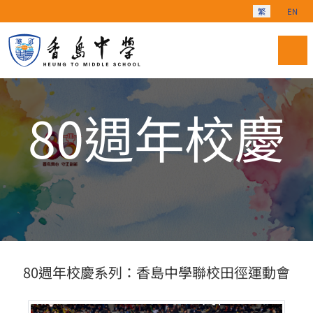
選擇你的語言
繁
EN
80週年校慶
80週年校慶系列：香島中學聯校田徑運動會