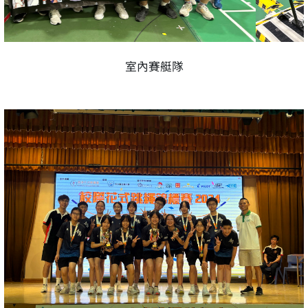
室內賽艇隊