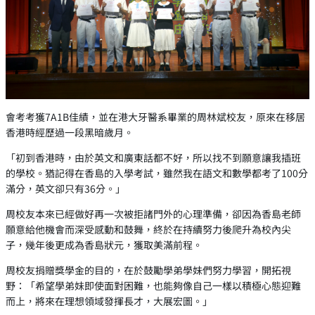
會考考獲7A1B佳績，並在港大牙醫系畢業的周林斌校友，原來在移居
香港時經歷過一段黑暗歲月。
「初到香港時，由於英文和廣東話都不好，所以找不到願意讓我插班
的學校。猶記得在香島的入學考試，雖然我在語文和數學都考了100分
滿分，英文卻只有36分。」
周校友本來已經做好再一次被拒諸門外的心理準備，卻因為香島老師
願意給他機會而深受感動和鼓舞，終於在持續努力後爬升為校內尖
子，幾年後更成為香島狀元，獲取美滿前程。
周校友捐贈獎學金的目的，在於鼓勵學弟學妹們努力學習，開拓視
野：「希望學弟妹即使面對困難，也能夠像自己一樣以積極心態迎難
而上，將來在理想領域發揮長才，大展宏圖。」