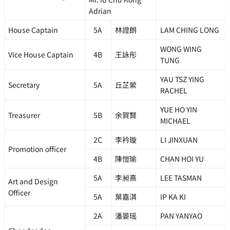
Adrian
House Captain
5A
林證朗
LAM CHING LONG
WONG WING
Vice House Captain
4B
王詠彤
TUNG
YAU TSZ YING
Secretary
5A
丘芷縈
RACHEL
YUE HO YIN
Treasurer
5B
余賀賢
MICHAEL
2C
李衿璇
LI JINXUAN
Promotion officer
4B
陳愷瑜
CHAN HOI YU
5A
李昶熹
LEE TASMAN
Art and Design
Officer
5A
葉嘉淇
IP KA KI
2A
潘晏瑶
PAN YANYAO