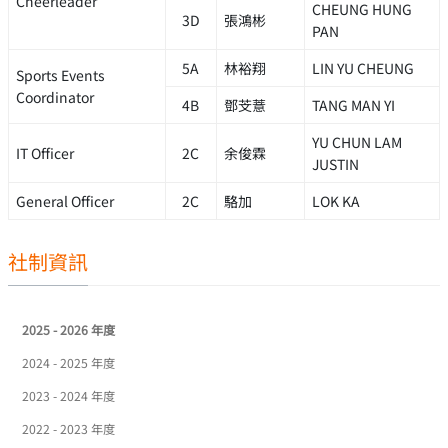
Cheerleader
CHEUNG HUNG
3D
張鴻彬
PAN
5A
林裕翔
LIN YU CHEUNG
Sports Events
Coordinator
4B
鄧芠薏
TANG MAN YI
YU CHUN LAM
IT Officer
2C
余俊霖
JUSTIN
General Officer
2C
駱加
LOK KA
社制資訊
2025 - 2026 年度
2024 - 2025 年度
2023 - 2024 年度
2022 - 2023 年度