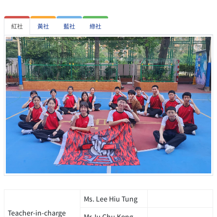
紅社
黃社
藍社
綠社
Ms. Lee Hiu Tung
Teacher-in-charge
Mr. Iu Chu Kong