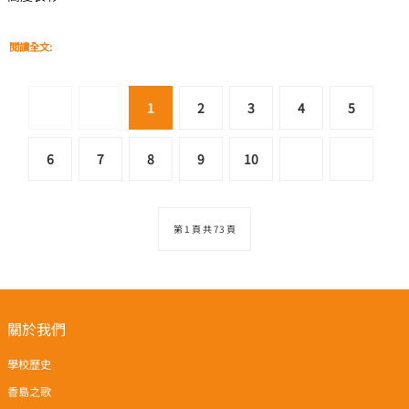
閱讀全文:
1
2
3
4
5
6
7
8
9
10
第 1 頁 共 73 頁
關於我們
學校歷史
香島之歌