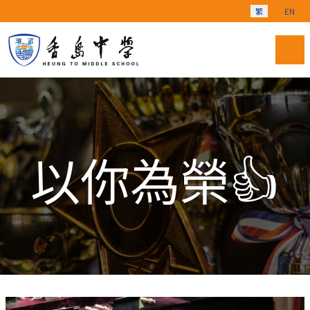
選擇你的語言
繁
EN
以你為榮👍