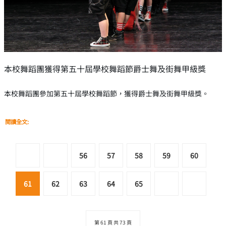
本校舞蹈團獲得第五十屆學校舞蹈節爵士舞及街舞甲級獎
本校舞蹈團參加第五十屆學校舞蹈節，獲得爵士舞及街舞甲級獎。
閱讀全文:
56
57
58
59
60
61
62
63
64
65
第 61 頁 共 73 頁