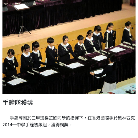
手鐘隊獲獎
手鐘隊剛於三甲班楊芷欣同學的指揮下，在香港國際手鈴奧林匹克
2014─中學手鐘初級組，獲得銅獎。