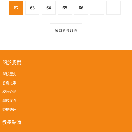
62
63
64
65
66
第 62 頁 共 73 頁
關於我們
學校歷史
香島之歌
校長介紹
學校文件
香島通訊
教學點滴