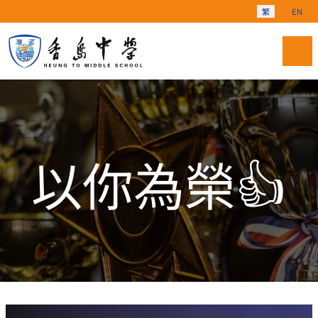
選擇你的語言
繁
EN
以你為榮👍