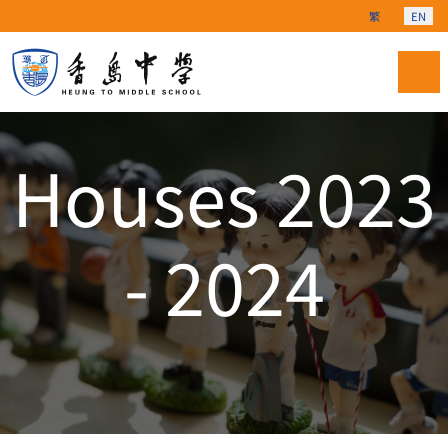
Select your langu
繁
EN
Houses 2023
- 2024