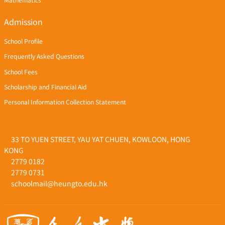
Mathematics
Admission
School Profile
Frequently Asked Questions
School Fees
Scholarship and Financial Aid
Personal Information Collection Statement
33 TO YUEN STREET, YAU YAT CHUEN, KOWLOON, HONG
KONG
2779 0182
2779 0731
schoolmail@heungto.edu.hk