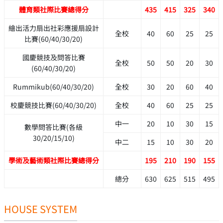
體育類社際比賽總得分
435
415
325
340
繪出活力扇出社彩應援扇設計
全校
40
60
25
25
比賽(60/40/30/20)
國慶競技及問答比賽
全校
50
50
20
30
(60/40/30/20)
Rummikub(60/40/30/20)
全校
30
20
60
40
校慶競技比賽(60/40/30/20)
全校
40
60
25
25
中一
20
10
30
15
數學問答比賽(各級
30/20/15/10)
中二
15
10
30
20
學術及藝術類社際比賽總得分
195
210
190
155
總分
630
625
515
495
HOUSE SYSTEM