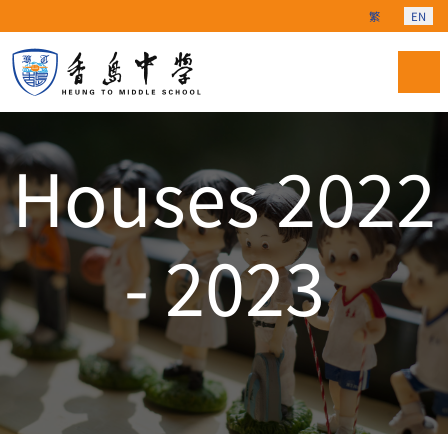
Select your langu
繁
EN
Houses 2022
- 2023