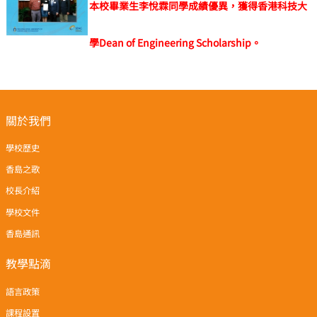
本校畢業生李悅霖同學
成績優異，
獲得香港科技大
學Dean of Engineering Scholarship。
關於我們
學校歷史
香島之歌
校長介紹
學校文件
香島通訊
教學點滴
語言政策
課程設置