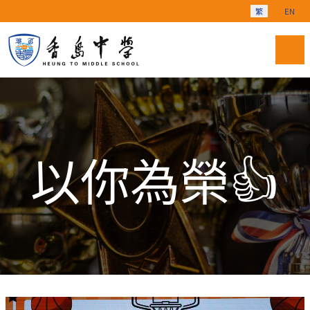
選擇你的語言
繁
EN
以你為榮👍