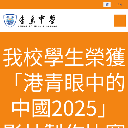
選擇你的語言
繁
EN
我校學生榮獲
「港青眼中的
中國2025」