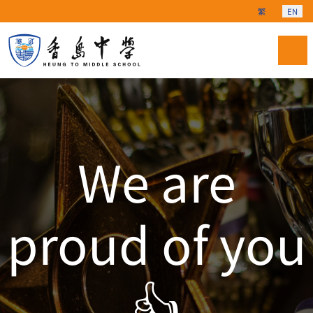
Select your langu
繁
EN
We are
proud of you
👍