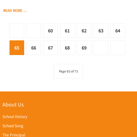
READ MORE …
60
61
62
63
64
65
66
67
68
69
Page 65 of 73
About Us
School History
School Song
The Principal