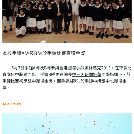
本校手鐘A隊及B隊於手鈴比賽喜獲金獎
5月3日手鐘A隊及B隊參與香港國際手鈴奥林匹克2013，在眾多比
賽隊伍中脫穎而出，手鐘B隊更在團長
中三丙班關鈺華
同學指揮下，於
手鐘比賽初級組中獲得金獎，而手鐘A隊則於手鐘中級組中也獲得金
獎，
READ MORE …