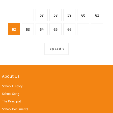
57
58
59
60
61
62
63
64
65
66
Page 62 of 73
About Us
School History
School Song
The Principal
School Documents