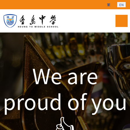
Select your langu
繁
EN
We are
proud of you
👍