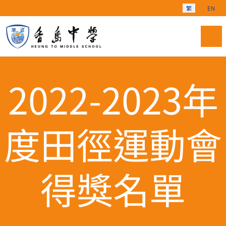
選擇你的語言
繁
EN
2022-2023年
度田徑運動會
得獎名單