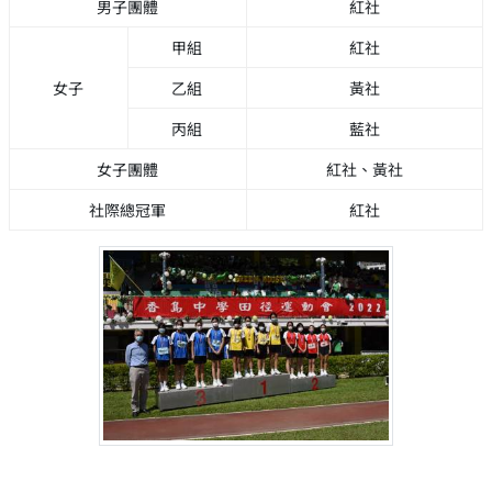
男子團體
紅社
甲組
紅社
女子
乙組
黃社
丙組
藍社
女子團體
紅社、黃社
社際總冠軍
紅社