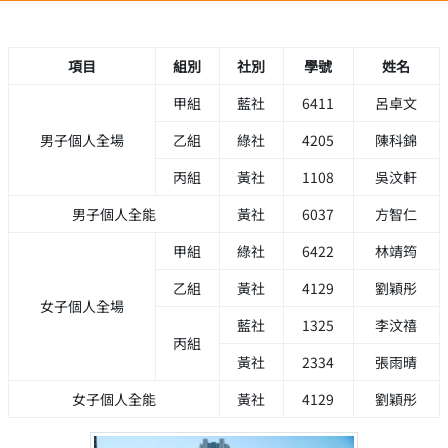
項目
組別
社別
學號
姓名
甲組
藍社
6411
呂卓文
男子個人全場
乙組
綠社
4205
陳科錦
丙組
黃社
1108
吳汶軒
男子個人全能
黃社
6037
方智仁
甲組
綠社
6422
林靖筠
乙組
黃社
4129
劉穎彤
女子個人全場
藍社
1325
李汶禧
丙組
黃社
2334
張雨晴
女子個人全能
黃社
4129
劉穎彤