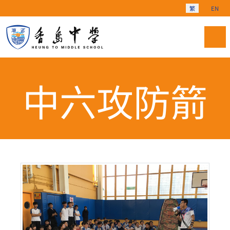
選擇你的語言
繁
EN
中六攻防箭