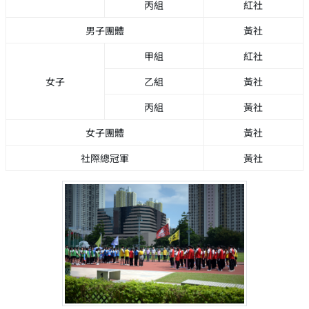
丙組
紅社
男子團體
黃社
甲組
紅社
女子
乙組
黃社
丙組
黃社
女子團體
黃社
社際總冠軍
黃社