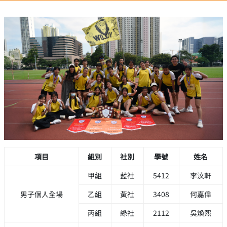
項目
組別
社別
學號
姓名
甲組
藍社
5412
李汶軒
男子個人全場
乙組
黃社
3408
何嘉偉
丙組
綠社
2112
吳煥熙