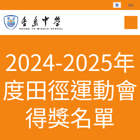
選擇你的語言
繁
EN
2024-2025年
度田徑運動會
得獎名單