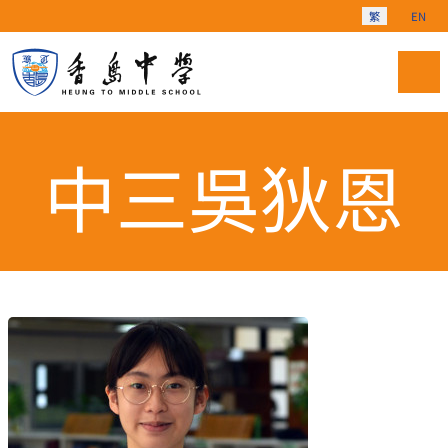
選擇你的語言
繁
EN
中三吳狄恩