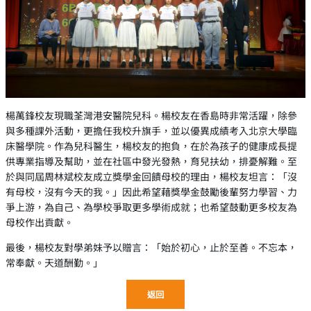
楊萬鋒校友現職荃灣港安醫院兒科。楊校友在香島時非常活躍，除參
與多種課外活動，更擔任我校升旗手，並以優異成績考入北京大學臨
床醫學院。作為兒科醫生，楊校友的抱負，在於為孩子的健康成長提
供專業指導及幫助，並在社區中發光發熱，育兒扶幼，排憂解難。至
於與同屆周林斌校友成立獎學金回饋母校的理由，楊校友坦言：「沒
有母校，沒有今天的我。」因此希望藉獎學金鼓勵後輩努力學習、力
爭上游，為自己、為學校爭取更多學術成就；也希望鼓動更多校友為
母校作出貢獻。
最後，楊校友對學弟妹予以贈言：「始於初心，止於至善。不忘本，
常奉獻。天道酬勤。」
返回