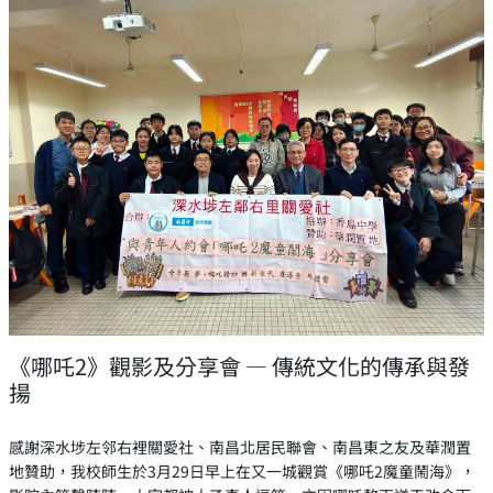
《哪吒2》觀影及分享會 — 傳統文化的傳承與發
揚
感謝深水埗左邻右裡關愛社、南昌北居民聯會、南昌東之友及華潤置
地贊助，我校師生於3月29日早上在又一城觀賞《哪吒2魔童鬧海》，