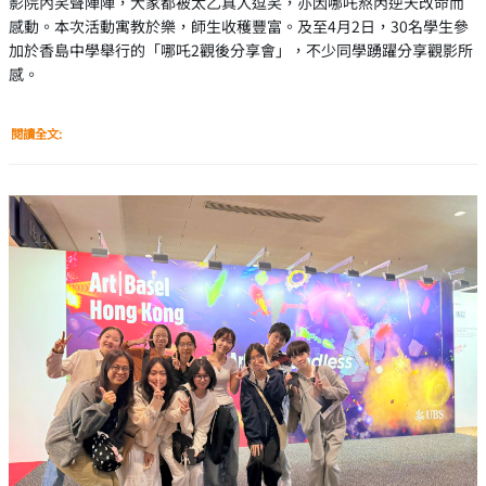
影院內笑聲陣陣，大家都被太乙真人逗笑，亦因哪吒熬丙逆天改命而
感動。本次活動寓教於樂，師生收穫豐富。及至4月2日，30名學生參
加於香島中學舉行的「哪吒2觀後分享會」，不少同學踴躍分享觀影所
感。
閱讀全文: