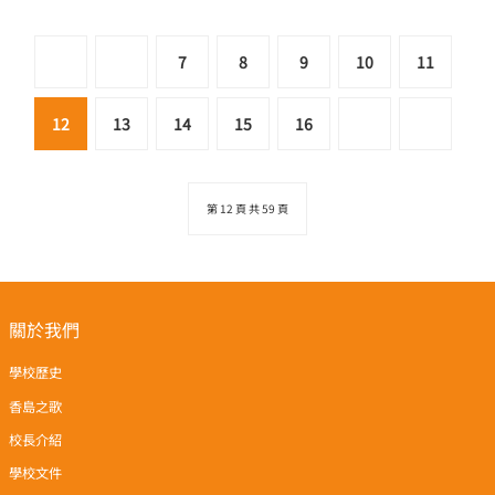
7
8
9
10
11
12
13
14
15
16
第 12 頁 共 59 頁
關於我們
學校歷史
香島之歌
校長介紹
學校文件