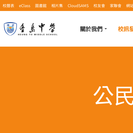
校曆表
eClass
圖書館
相片集
CloudSAMS
校友會
家聯會
網
關於我們
校訊
公