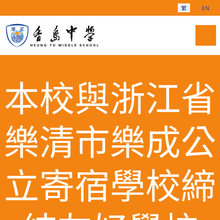
選擇你的語言
繁
EN
本校與浙江省
樂清市樂成公
立寄宿學校締