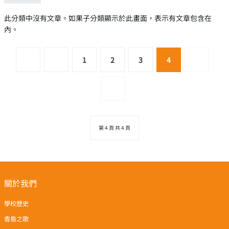
此分類中沒有文章。如果子分類顯示於此畫面，表示有文章包含在
內。
1
2
3
4
第 4 頁 共 4 頁
關於我們
學校歷史
香島之歌