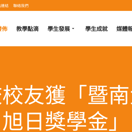
站連結
聯絡我們
發佈
教學點滴
學生發展
學生成就
媒體
校校友獲「暨南
旭日獎學金」