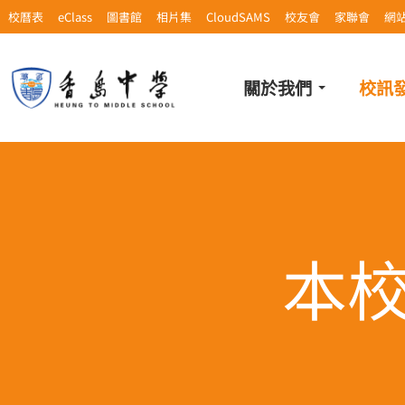
校曆表
eClass
圖書館
相片集
CloudSAMS
校友會
家聯會
網
關於我們
校訊
本