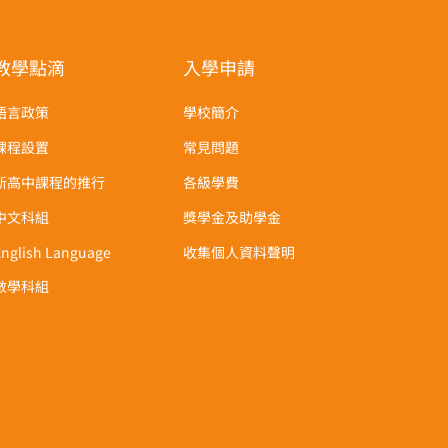
教學點滴
入學申請
語言政策
學校簡介
課程設置
常見問題
新高中課程的推行
各級學費
中文科組
獎學金及助學金
English Language
收集個人資料聲明
數學科組