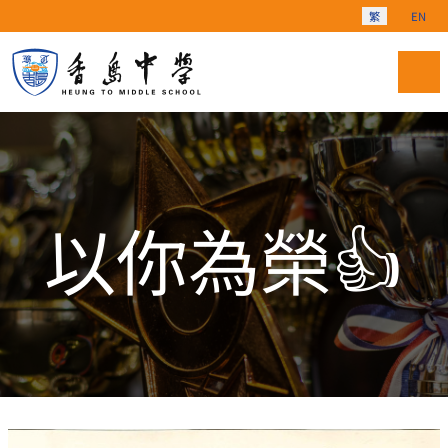
選擇你的語言
繁
EN
以你為榮👍