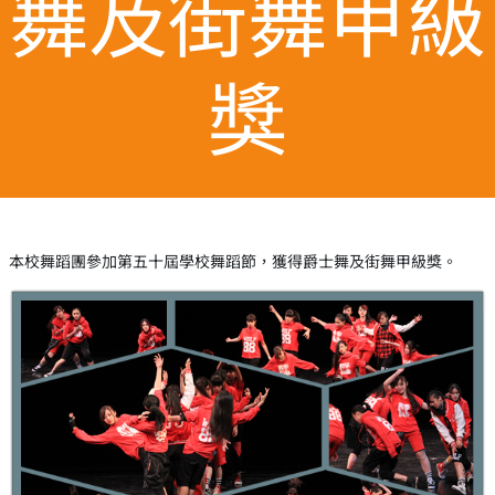
舞及街舞甲級
獎
本校舞蹈團參加第五十屆學校舞蹈節，獲得爵士舞及街舞甲級獎。