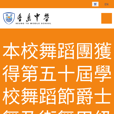
選擇你的語言
繁
EN
本校舞蹈團獲
得第五十屆學
校舞蹈節爵士