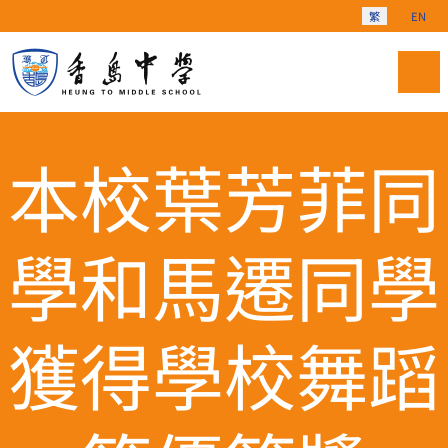
選擇你的語言
繁
EN
本校葉芳菲同
學和馬遷同學
獲得學校舞蹈