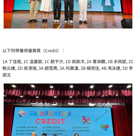
以下同學獲得優異獎（Credit）：
1A 丁佳銘, 1C 溫蕾歆, 1C 趙予汐, 1D 高啟洋, 2A 曹渊鵬, 2B 余佩颖, 2C
鮑云婕, 2D 侯清瑞, 3A 趙雪喬, 3A 何蕭瀟, 3B 楊雨佳, 4B 馮泳捷, 5D 李
諾言