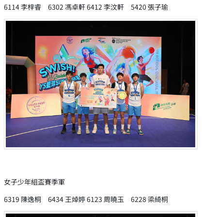
6114 李梓睿 6302 馮卓軒 6412 李汶軒 5420 張子瑜
女子少年組盃賽季軍
6319 陳逸桐 6434 王焯婷 6123 周曉玉 6228 梁綺桐