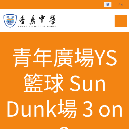
選擇你的語言
繁
EN
青年廣場YS
籃球 Sun
Dunk場 3 on