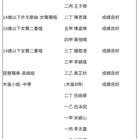
二丙 王子傑
14歲以下外文歌曲-女聲獨唱
二丁 陳思瑋
成績良好
18歲以下女聲二重唱
五甲 陳姿樂
成績良好
四甲 黃愷晴
14歲以下女聲二重唱
三丁 鍾鎧澄
成績良好
三甲 李穎瑤
琵琶獨奏-高級組
三乙 黃芷欣
成績良好
木笛小組–中學
(木笛B隊)
成績良好
二丁 伍迪豪
一乙 伍泳因
一甲 余穎心
一丙 李天露