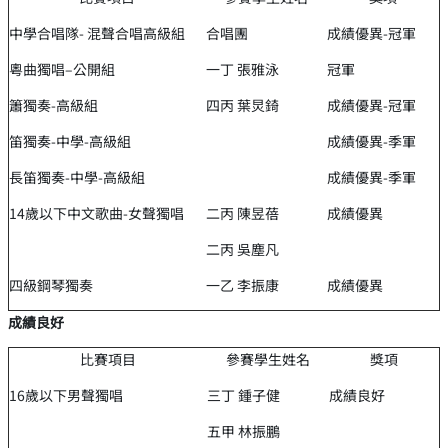
中學合唱隊- 混聲合唱高級組
合唱團
成績優異-冠軍
粵曲獨唱–公開組
一丁 張雅泳
冠軍
簫獨奏-高級組
四丙 葉炅錡
成績優異-冠軍
笛獨奏-中學-高級組
成績優異-季軍
長笛獨奏-中學-高級組
成績優異-季軍
14歲以下中文歌曲-女聲獨唱
二丙 陳昱蓓
成績優異
二丙 吳塵凡
四級鋼琴獨奏
一乙 李振康
成績優異
成績良好
比賽項目
參賽學生姓名
獎項
16歲以下男聲獨唱
三丁 鍾子健
成績良好
五甲 林振鵬