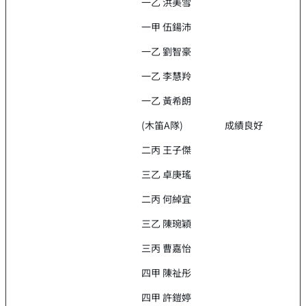
一乙 洪美雪
一甲 伍鍚沛
一乙 劉智豪
一乙 李慧羚
一乙 黃希朗
(木笛A隊)
成績良好
二丙 王子傑
三乙 卓庚瑤
二丙 何綽宜
三乙 陳琬穎
三丙 曹嘉怡
四甲 陳祉彤
四甲 許鎧婷