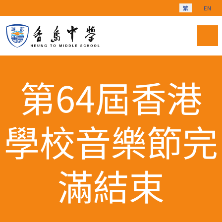
選擇你的語言
繁
EN
第64屆香港
學校音樂節完
滿結束