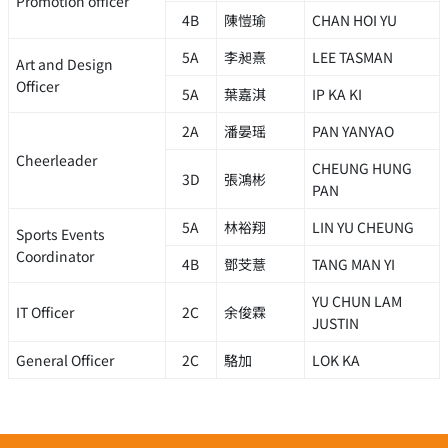
Promotion officer
4B
陳愷瑜
CHAN HOI YU
5A
李昶熹
LEE TASMAN
Art and Design
Officer
5A
葉嘉淇
IP KA KI
2A
潘晏瑶
PAN YANYAO
Cheerleader
CHEUNG HUNG
3D
張鴻彬
PAN
5A
林裕翔
LIN YU CHEUNG
Sports Events
Coordinator
4B
鄧芠薏
TANG MAN YI
YU CHUN LAM
IT Officer
2C
余俊霖
JUSTIN
General Officer
2C
駱加
LOK KA