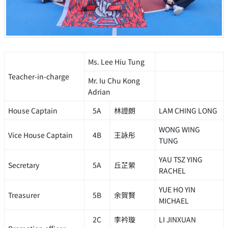
Ms. Lee Hiu Tung
Teacher-in-charge
Mr. Iu Chu Kong
Adrian
House Captain
5A
林證朗
LAM CHING LONG
WONG WING
Vice House Captain
4B
王詠彤
TUNG
YAU TSZ YING
Secretary
5A
丘芷縈
RACHEL
YUE HO YIN
Treasurer
5B
余賀賢
MICHAEL
2C
李衿璇
LI JINXUAN