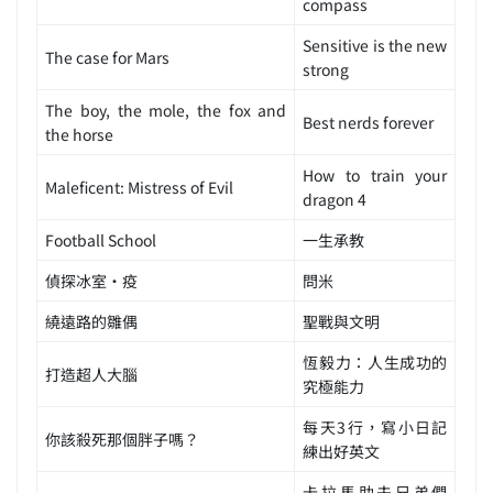
compass
Sensitive is the new
The case for Mars
strong
The boy, the mole, the fox and
Best nerds forever
the horse
How to train your
Maleficent: Mistress of Evil
dragon 4
Football School
一生承教
偵探冰室·疫
問米
繞遠路的雛偶
聖戰與文明
恆毅力：人生成功的
打造超人大腦
究極能力
每天3行，寫小日記
你該殺死那個胖子嗎？
練出好英文
卡拉馬助夫兄弟們