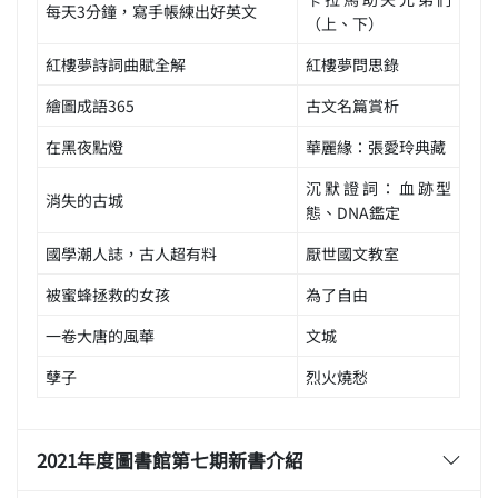
每天3分鐘，寫手帳練出好英文
（上、下）
紅樓夢詩詞曲賦全解
紅樓夢問思錄
繪圖成語365
古文名篇賞析
在黑夜點燈
華麗緣：張愛玲典藏
沉默證詞：血跡型
消失的古城
態、DNA鑑定
國學潮人誌，古人超有料
厭世國文教室
被蜜蜂拯救的女孩
為了自由
一卷大唐的風華
文城
孽子
烈火燒愁
2021年度圖書館第七期新書介紹