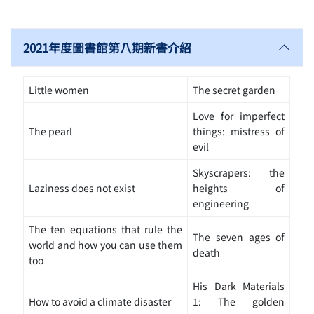
2021年度圖書館第八期新書介紹
Little women
The secret garden
Love for imperfect
The pearl
things: mistress of
evil
Skyscrapers: the
Laziness does not exist
heights of
engineering
The ten equations that rule the
The seven ages of
world and how you can use them
death
too
His Dark Materials
How to avoid a climate disaster
1: The golden