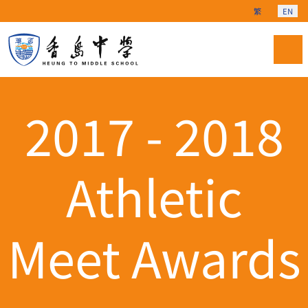
Select your langu
繁
EN
2017 - 2018
Athletic
Meet Awards