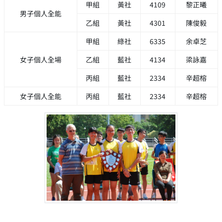
甲組
黃社
4109
黎正曦
男子個人全能
乙組
黃社
4301
陳俊毅
甲組
綠社
6335
余卓芝
女子個人全場
乙組
藍社
4134
梁詠嘉
丙組
藍社
2334
辛超榕
女子個人全能
丙組
藍社
2334
辛超榕