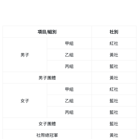
項目/組別
社別
甲組
紅社
男子
乙組
黃社
丙組
藍社
男子團體
黃社
甲組
紅社
女子
乙組
藍社
丙組
藍社
女子團體
藍社
社際總冠軍
黃社