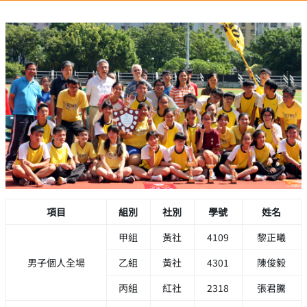
項目
組別
社別
學號
姓名
甲組
黃社
4109
黎正曦
男子個人全場
乙組
黃社
4301
陳俊毅
丙組
紅社
2318
張君騰