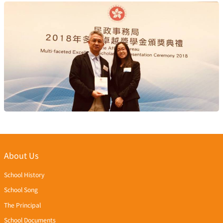
About Us
School History
School Song
The Principal
School Documents