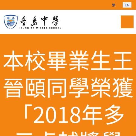
Select your langu
繁
EN
本校畢業生王
晉頤同學榮獲
「2018年多