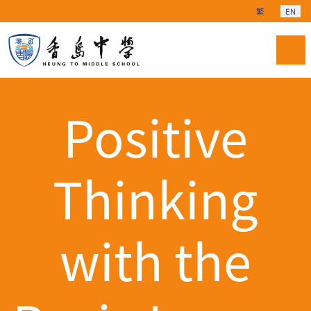
Select your langu
繁
EN
Positive
Thinking
with the