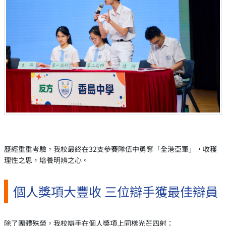
歷經重重考驗，我校最終在32支參賽隊伍中勇奪「全港亞軍」，收穫
理性之思，培養明辨之心。
個人獎項大豐收 三位辯手獲最佳辯員
除了團體殊榮，我校辯手在個人獎項上同樣光芒四射：