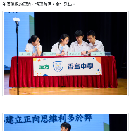
年價值觀的塑造，情理兼備，金句迭出。