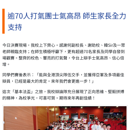
逾70人打氣團士氣高昂 師生家長全力
支持
今日決賽現場，我校上下齊心。感謝何副校長、謝助校、韓Sir及一眾
老師親臨支持；在師生積極呼籲下，更有超過70名家長及同學自發到
場觀賽。整齊的校色、響亮的打氣聲，令台上辯手士氣高昂、信心倍
增。
同學們賽後表示：「能與全港頂尖隊伍交手，並獲得亞軍及多項最佳
辯員，已經是最大的肯定。來年我們會更進一步！」
這次「基本法盃」之旅，我校辯論隊充分展現了正向思維、堅毅拼搏
的精神，為校爭光，可喜可賀。期待來年再創佳績！