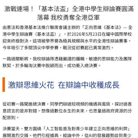
激戰連場！「基本法盃」全港中學生辯論賽圓滿
落幕 我校勇奪全港亞軍
由憲法和香港基本法推介聯席會議主辦的「正向思維《基本法》— 全
港中學生辯論賽（基本法盃）」，於2026年5月23日在耀中國際學校
迎來終極對決。這項被學界譽為極具規模與水平的全港性辯論賽事，
今年吸引了多間頂尖中學參賽，戰況從初賽起已異常激烈。
一路過關斬將，我校辯論隊憑藉嚴謹的邏輯、敏捷的思辯能力及團隊
默契，於多輪淘汰賽中脫穎而出，成功衝入總決賽。
激辯思維火花 在辯論中收穫成長
從初賽一路闖進總決賽，同學們辯過短視頻的機遇與風險，探討過善
意謊言的是非對錯，想像過數位永生的未來，也思量過政府資源的分
配原則。
決賽當天，雙方圍繞「人工智能普及對青少年建立正向思維的利弊」
展開激烈交鋒。他們引經據典，縱論中外，從AI的發展趨勢談到青少