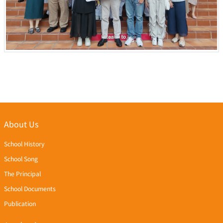
About Us
School History
School Song
The Principal
School Documents
Publication