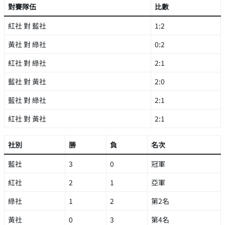
對賽隊伍
比數
紅社 對 藍社
1:2
黃社 對 綠社
0:2
紅社 對 綠社
2:1
藍社 對 黃社
2:0
藍社 對 綠社
2:1
紅社 對 黃社
2:1
社別
勝
負
名次
藍社
3
0
冠軍
紅社
2
1
亞軍
綠社
1
2
第2名
黃社
0
3
第4名