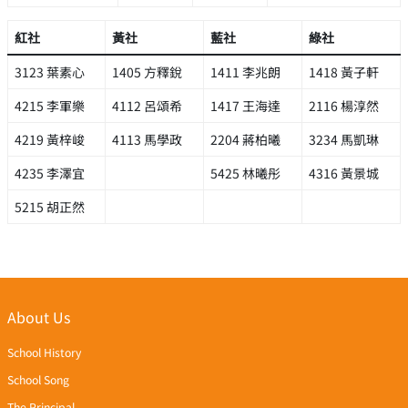
紅社
黃社
藍社
綠社
3123 葉素心
1405 方釋銳
1411 李兆朗
1418 黃子軒
4215 李軍樂
4112 呂頌希
1417 王海達
2116 楊淳然
4219 黃梓峻
4113 馬學政
2204 蔣柏曦
3234 馬凱琳
4235 李澤宜
5425 林曦彤
4316 黃景城
5215 胡正然
About Us
School History
School Song
The Principal