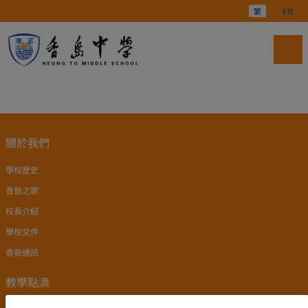
選擇你的語言
繁
EN
關於我們
學校歷史
香島之歌
校長介紹
學校文件
香島通訊
教學點滴