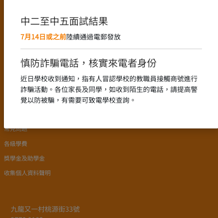
語言政策
課程設置
中二至中五面試結果
新高中課程的推行
7月14日或之前
陸續通過電郵發放
中文科組
English Language
慎防詐騙電話，核實來電者身份
數學科組
近日學校收到通知，指有人冒認學校的教職員接觸商號進行
詐騙活動。各位家長及同學，如收到陌生的電話，請提高警
入學申請
覺以防被騙，有需要可致電學校查詢。
學校簡介
常見問題
各級學費
獎學金及助學金
收集個人資料聲明
九龍又一村桃源街33號