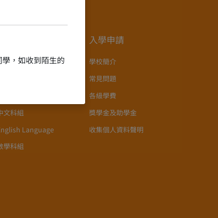
教學點滴
入學申請
同學，如收到陌生的
語言政策
學校簡介
課程設置
常見問題
新高中課程的推行
各級學費
中文科組
獎學金及助學金
English Language
收集個人資料聲明
數學科組