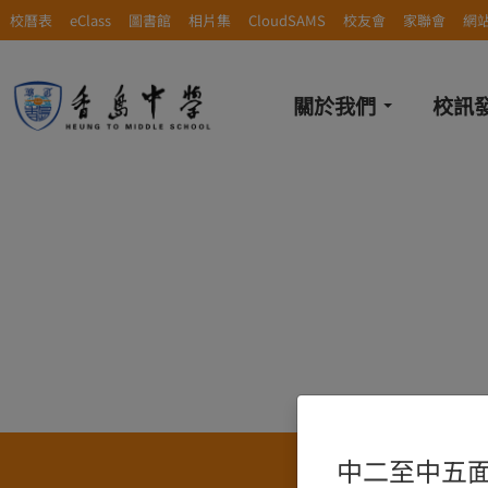
校曆表
eClass
圖書館
相片集
CloudSAMS
校友會
家聯會
網
關於我們
校訊
中二至中五