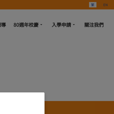
選擇你的語言
繁
EN
報導
80週年校慶
入學申請
關注我們