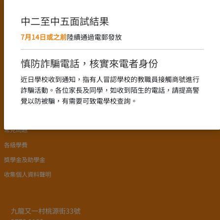
語言政策
課程設置
中二至中五面試結果
新高中課程的推行
7月14日或之前
陸續通過電郵發放
中文科組
English Language
慎防詐騙電話，核實來電者身份
數學科組
近日學校收到通知，指有人冒認學校的教職員接觸商號進行
詐騙活動。各位家長及同學，如收到陌生的電話，請提高警
入學申請
覺以防被騙，有需要可致電學校查詢。
學校簡介
常見問題
各級學費
獎學金及助學金
收集個人資料聲明
九龍又一村桃源街33號