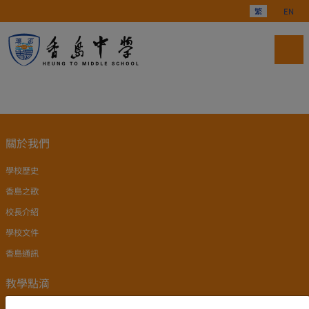
選擇你的語言
繁
EN
關於我們
學校歷史
香島之歌
校長介紹
學校文件
香島通訊
教學點滴