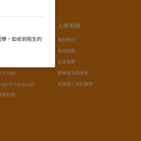
教學點滴
入學申請
同學，如收到陌生的
語言政策
學校簡介
課程設置
常見問題
新高中課程的推行
各級學費
中文科組
獎學金及助學金
English Language
收集個人資料聲明
數學科組