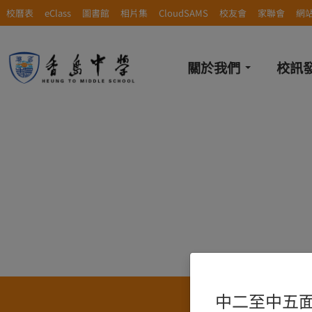
校曆表
eClass
圖書館
相片集
CloudSAMS
校友會
家聯會
網
關於我們
校訊
中二至中五