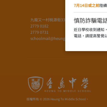
7月14日或之前
陸續
慎防詐騙電
九龍又一村桃源街33號
2779 0182
近日學校收到通知
2779 0731
電話，請提高警覺
schoolmail@heungto.edu.hk
版權所有 © 2026 Heung To Middle School。