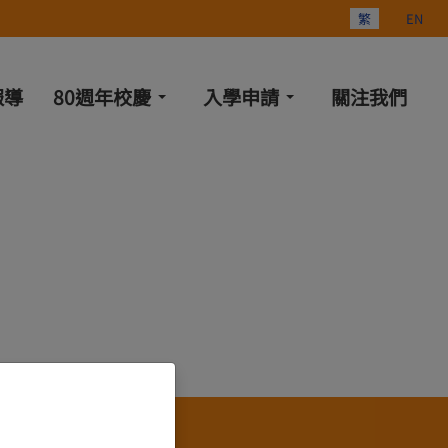
選擇你的語言
繁
EN
報導
80週年校慶
入學申請
關注我們