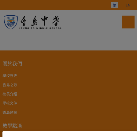
選擇你的語言
繁
EN
關於我們
學校歷史
香島之歌
校長介紹
學校文件
香島通訊
教學點滴