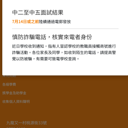
語言政策
課程設置
中二至中五面試結果
新高中課程的推行
7月14日或之前
陸續通過電郵發放
中文科組
English Language
慎防詐騙電話，核實來電者身份
數學科組
近日學校收到通知，指有人冒認學校的教職員接觸商號進行
詐騙活動。各位家長及同學，如收到陌生的電話，請提高警
入學申請
覺以防被騙，有需要可致電學校查詢。
學校簡介
常見問題
各級學費
獎學金及助學金
收集個人資料聲明
九龍又一村桃源街33號