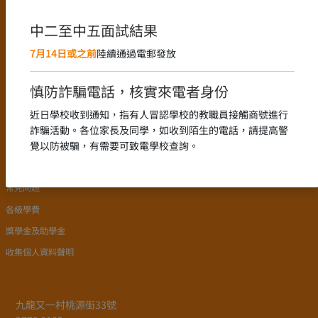
語言政策
課程設置
中二至中五面試結果
新高中課程的推行
7月14日或之前
陸續通過電郵發放
中文科組
English Language
慎防詐騙電話，核實來電者身份
數學科組
近日學校收到通知，指有人冒認學校的教職員接觸商號進行
詐騙活動。各位家長及同學，如收到陌生的電話，請提高警
入學申請
覺以防被騙，有需要可致電學校查詢。
學校簡介
常見問題
各級學費
獎學金及助學金
收集個人資料聲明
九龍又一村桃源街33號