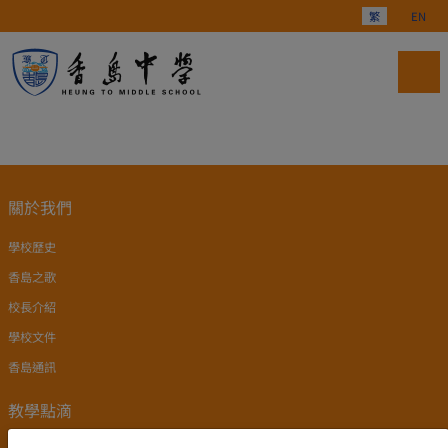
選擇你的語言
繁
EN
關於我們
學校歷史
香島之歌
校長介紹
學校文件
香島通訊
教學點滴