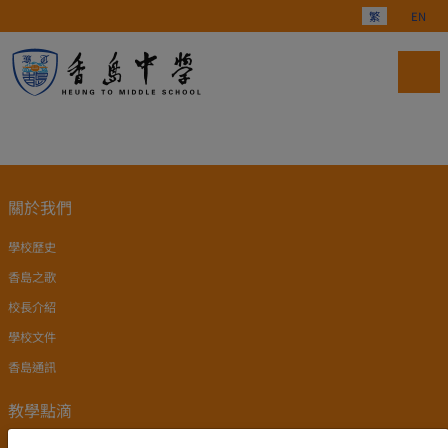
選擇你的語言
繁
EN
關於我們
學校歷史
香島之歌
校長介紹
學校文件
香島通訊
教學點滴