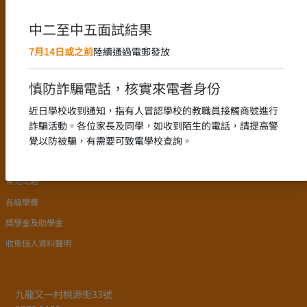
語言政策
課程設置
中二至中五面試結果
新高中課程的推行
7月14日或之前
陸續通過電郵發放
中文科組
English Language
慎防詐騙電話，核實來電者身份
數學科組
近日學校收到通知，指有人冒認學校的教職員接觸商號進行
詐騙活動。各位家長及同學，如收到陌生的電話，請提高警
入學申請
覺以防被騙，有需要可致電學校查詢。
學校簡介
常見問題
各級學費
獎學金及助學金
收集個人資料聲明
九龍又一村桃源街33號