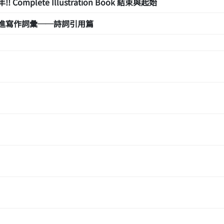
! Complete Illustration Book 結束與起始
進寫作詞彙──詩詞引用篇