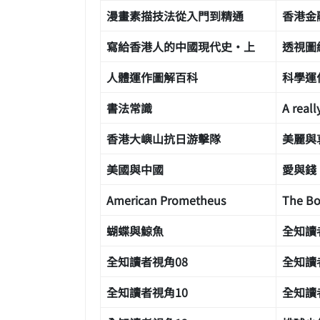
漫畫素描技法從入門到精通
香港金
寫給香港人的中國現代史·上
透視圖
人體運作圖解百科
科學運
書法常識
A reall
香港大嶼山抗日游擊隊
美麗與
美國與中國
愛與錢
American Prometheus
The Bo
蝴蝶與鯨魚
全知讀
全知讀者視角08
全知讀
全知讀者視角10
全知讀