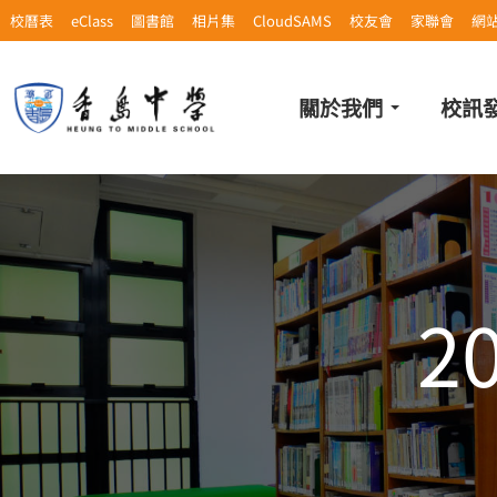
校曆表
eClass
圖書館
相片集
CloudSAMS
校友會
家聯會
網
關於我們
校訊
2